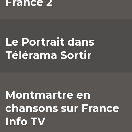
France 2
5
ANNESOPHIE.GUERRIER
LAISSER
Le Portrait dans
JUILLET
UN
2023
COMMENTAIRE
Télérama Sortir
19
ANNESOPHIE.GUERRIER
LAISSER
Montmartre en
AVRIL
UN
2023
COMMENTAIRE
chansons sur France
Info TV