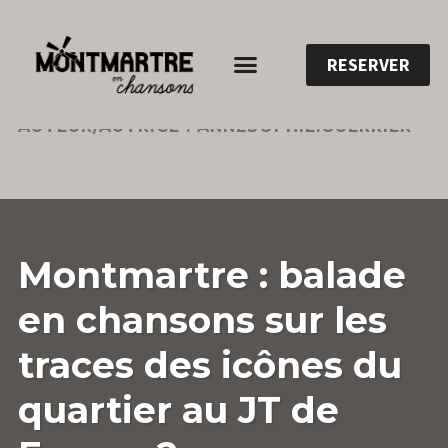
RESERVER
AUTEUR/AUTRICE :
ANNESOPHIE.GUERRIER
3
ANNESOPHIE.GUERRIER
LAISSER
Montmartre : balade
SEPTEMBRE
UN
2023
COMMENTAIRE
en chansons sur les
traces des icônes du
quartier au JT de