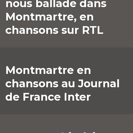
nous ballade dans
Montmartre, en
chansons sur RTL
25
ANNESOPHIE.GUERRIER
LAISSER
Montmartre en
OCTOBRE
UN
2022
COMMENTAIRE
chansons au Journal
de France Inter
22
ANNESOPHIE.GUERRIER
LAISSER
OCTOBRE
UN