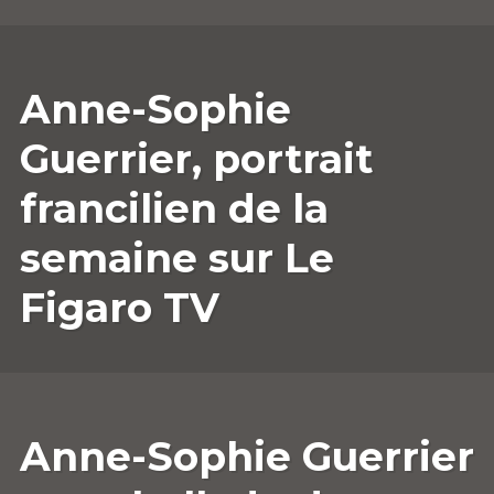
19
ANNESOPHIE.GUERRIER
LAISSER
Anne-Sophie
AVRIL
UN
2023
COMMENTAIRE
Guerrier, portrait
francilien de la
semaine sur Le
Figaro TV
22
ANNESOPHIE.GUERRIER
LAISSER
Anne-Sophie Guerrier
MARS
UN
2023
COMMENTAIRE