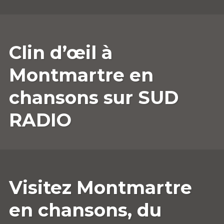
7
ANNESOPHIE.GUERRIER
LAISSER
Clin d’œil à
OCTOBRE
UN
2022
COMMENTAIRE
Montmartre en
chansons sur SUD
RADIO
6
ANNESOPHIE.GUERRIER
LAISSER
Visitez Montmartre
OCTOBRE
UN
2022
COMMENTAIRE
en chansons, du