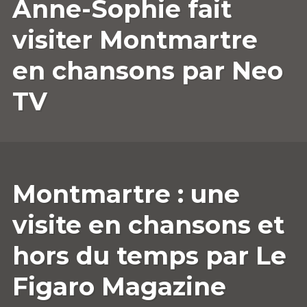
Anne-Sophie fait
2022
COMMENTAIRE
visiter Montmartre
en chansons par Neo
TV
17
ANNESOPHIE.GUERRIER
LAISSER
Montmartre : une
OCTOBRE
UN
2022
COMMENTAIRE
visite en chansons et
hors du temps par Le
Figaro Magazine