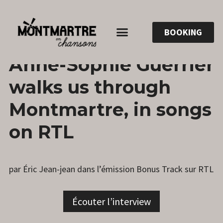
BOOKING
22
ANNESOPHIE.GUERRIER
LEAVE
Anne-Sophie Guerrier
MARCH
A
2023
COMMENT
walks us through
Montmartre, in songs
on RTL
par Éric Jean-jean dans l’émission Bonus Track sur RTL
Écouter l’interview